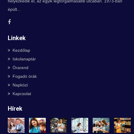
helyezkedik el, az egyik legforgalmasabb utcában. 1973-ban
épült...
Linkek
Kezdőlap
Iskolanaptár
Órarend
Fogadó órák
Napközi
Kapcsolat
Hírek