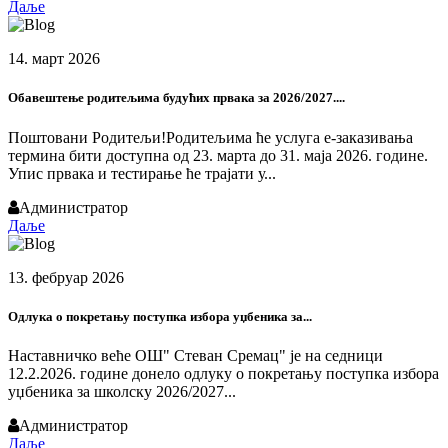
Даље
14. март 2026
Обавештење родитељима будућих првака за 2026/2027....
Поштовани Родитељи!Родитељима ће услуга е-заказивања
термина бити доступна од 23. марта до 31. маја 2026. године.
Упис првака и тестирање ће трајати у...
Администратор
Даље
13. фебруар 2026
Одлука о покретању поступка избора уџбеника за...
Наставничко веће ОШ" Стеван Сремац" је на седници
12.2.2026. године донело одлуку о покретању поступка избора
уџбеника за школску 2026/2027...
Администратор
Даље