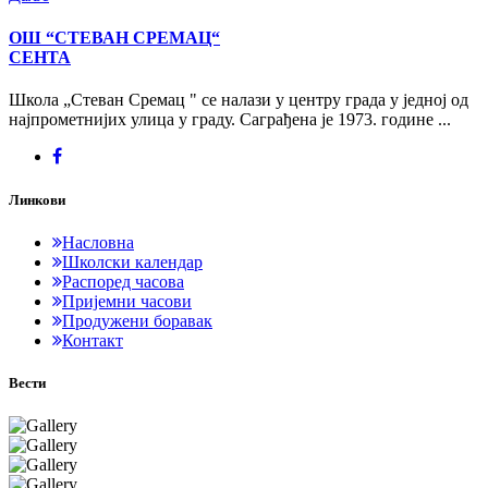
ОШ “СТЕВАН СРЕМАЦ“
СЕНТА
Школа „Стеван Сремац " се налази у центру града у једној од
најпрометнијих улица у граду. Саграђена је 1973. године ...
Линкови
Насловна
Школски календар
Распоред часова
Пријемни часови
Продужени боравак
Контакт
Вести