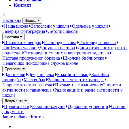
Контакт
×
Насловна
Школа
Наша школа
Запослени у школи
Одељења у школи
Галерија фотографија
Летопис школе
Настава
Школски календар
Распоред часова
Распоред звоњења
Пријемни часови
Допунска настава
Дани отворених врата за
родитеље
Распоред писмених и контролних задатака
Настава продуженог боравка
Школска библиотека
Педагошко-психолошка служба школе
Програми
Дан школе
Дечја недеља
Божићни вашар
Божићна
приредба
Маскенбал
Завршетак четвртих разреда
Завршетак осмих разреда
Предметна такмичења
Спортска
активности и такмичења
Радне акције и разне активности у
школи
Документи
Правни акти
Завршни рачуни
Одобрени уџбеници
Остали
документи
Јавне набавке
Контакт