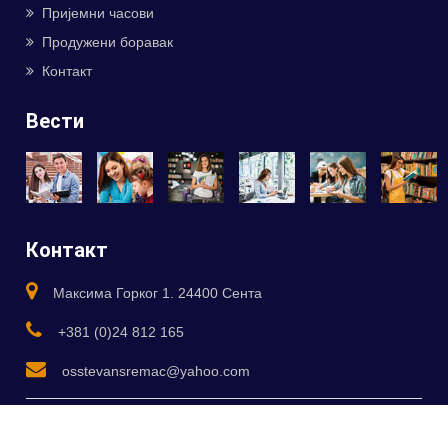
Пријемни часови
Продужени боравак
Контакт
Вести
Контакт
Максима Горког 1. 24400 Сента
+381 (0)24 812 165
osstevansremac@yahoo.com
Сва права задржав ОШ Стеван Сремац Сента