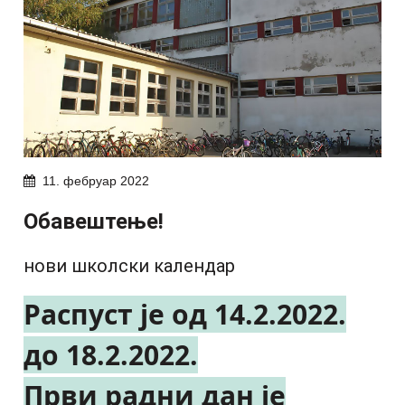
11. фебруар 2022
Oбaвeштење!
нови школски календар
Распуст је од 14.2.2022.
до 18.2.2022.
Први радни дан је