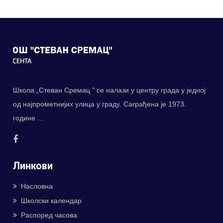
Школа „Стеван Сремац " се налази у центру града у једној
од најпрометнијих улица у граду. Саграђена је 1973.
године ...
Линкови
Насловна
Школски календар
Распоред часова