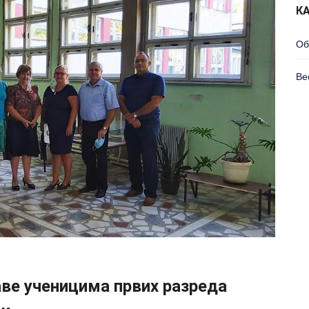
К
Об
Ве
ве ученицима првих разреда