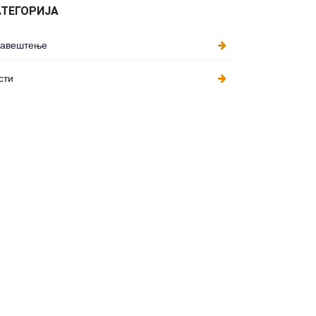
АТЕГОРИЈА
авештење
сти