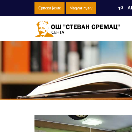
А
Српски језик
Magyar nyelv