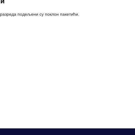
ћи
разреда подељени су поклон пакетићи.