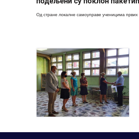
подељени су поклон пакети
Од стране локалне самоуправе ученицима првих 