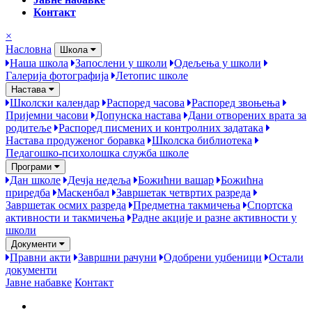
Контакт
×
Насловна
Школа
Наша школа
Запослени у школи
Одељења у школи
Галерија фотографија
Летопис школе
Настава
Школски календар
Распоред часова
Распоред звоњења
Пријемни часови
Допунска настава
Дани отворених врата за
родитеље
Распоред писмених и контролних задатака
Настава продуженог боравка
Школска библиотека
Педагошко-психолошка служба школе
Програми
Дан школе
Дечја недеља
Божићни вашар
Божићна
приредба
Маскенбал
Завршетак четвртих разреда
Завршетак осмих разреда
Предметна такмичења
Спортска
активности и такмичења
Радне акције и разне активности у
школи
Документи
Правни акти
Завршни рачуни
Одобрени уџбеници
Остали
документи
Јавне набавке
Контакт