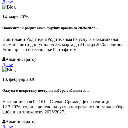
Даље
14. март 2026
Обавештење родитељима будућих првака за 2026/2027....
Поштовани Родитељи!Родитељима ће услуга е-заказивања
термина бити доступна од 23. марта до 31. маја 2026. године.
Упис првака и тестирање ће трајати у...
Администратор
Даље
13. фебруар 2026
Одлука о покретању поступка избора уџбеника за...
Наставничко веће ОШ" Стеван Сремац" је на седници
12.2.2026. године донело одлуку о покретању поступка избора
уџбеника за школску 2026/2027...
Администратор
Даље