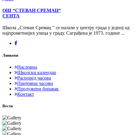
ОШ “СТЕВАН СРЕМАЦ“
СЕНТА
Школа „Стеван Сремац " се налази у центру града у једној од
најпрометнијих улица у граду. Саграђена је 1973. године ...
Линкови
Насловна
Школски календар
Распоред часова
Пријемни часови
Продужени боравак
Контакт
Вести