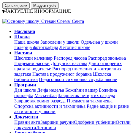
Српски језик
Magyar nyelv
АКТУЕЛНЕ ИНФОРМАЦИЈЕ
Насловна
Школа
Наша школа
Запослени у школи
Одељења у школи
Галерија фотографија
Летопис школе
Настава
Школски календар
Распоред часова
Распоред звоњења
Пријемни часови
Допунска настава
Дани отворених
врата за родитеље
Распоред писмених и контролних
задатака
Настава продуженог боравка
Школска
библиотека
Педагошко-психолошка служба школе
Програми
Дан школе
Дечја недеља
Божићни вашар
Божићна
приредба
Маскенбал
Завршетак четвртих разреда
Завршетак осмих разреда
Предметна такмичења
Спортска активности и такмичења
Радне акције и разне
активности у школи
Документи
Правни акти
Завршни рачуни
Одобрени уџбеници
Остали
документи
Летописи
Јавне набавке