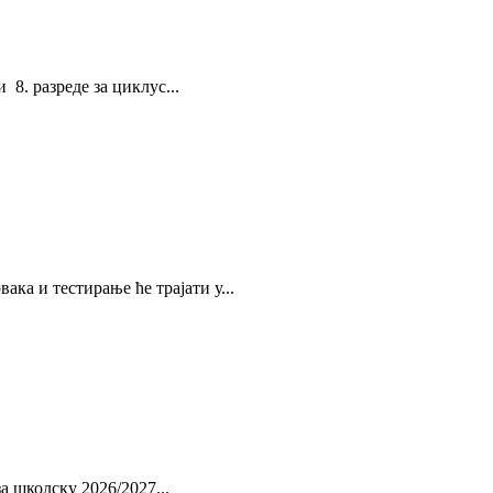
8. разреде за циклус...
ка и тестирање ће трајати у...
 школску 2026/2027...