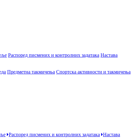
еље
Распоред писмених и контролних задатака
Настава
еда
Предметна такмичења
Спортска активности и такмичења
еље
Распоред писмених и контролних задатака
Настава