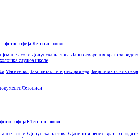
ја фотографија
Летопис школе
ијемни часови
Допунска настава
Дани отворених врата за родит
холошка служба школе
ба
Маскенбал
Завршетак четвртих разреда
Завршетак осмих разр
документи
Летописи
 фотографија
Летопис школе
емни часови
Допунска настава
Дани отворених врата за родит