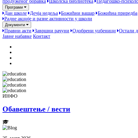
продуженог боравка
Школска библиотека
Педагошко-психол
Програми
Дан школе
Дечја недеља
Божићни вашар
Божићна приредба
Радне акције и разне активности у школи
Документи
Правни акти
Завршни рачуни
Одобрени уџбеници
Остали 
Јавне набавке
Контакт
ИНФО
Обавештење / вести