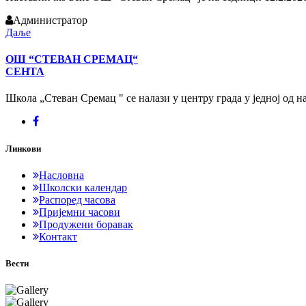
Администратор
Даље
ОШ “СТЕВАН СРЕМАЦ“
СЕНТА
Школа „Стеван Сремац " се налази у центру града у једној од на
Линкови
Насловна
Школски календар
Распоред часова
Пријемни часови
Продужени боравак
Контакт
Вести