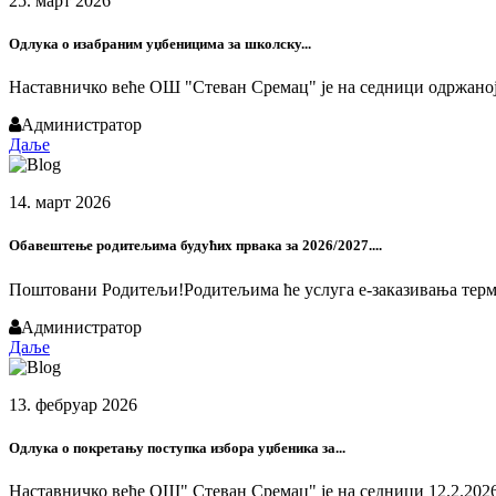
25. март 2026
Одлука о изабраним уџбеницима за школску...
Наставничко веће ОШ "Стеван Сремац" је на седници одржаној 2
Администратор
Даље
14. март 2026
Обавештење родитељима будућих првака за 2026/2027....
Поштовани Родитељи!Родитељима ће услуга е-заказивања термина 
Администратор
Даље
13. фебруар 2026
Одлука о покретању поступка избора уџбеника за...
Наставничко веће ОШ" Стеван Сремац" је на седници 12.2.2026