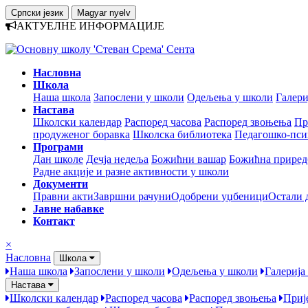
Српски језик
Magyar nyelv
АКТУЕЛНЕ ИНФОРМАЦИЈЕ
Насловна
Школа
Наша школа
Запослени у школи
Одељења у школи
Галери
Настава
Школски календар
Распоред часова
Распоред звоњења
Пр
продуженог боравка
Школска библиотека
Педагошко-пси
Програми
Дан школе
Дечја недеља
Божићни вашар
Божићна приред
Радне акције и разне активности у школи
Документи
Правни акти
Завршни рачуни
Одобрени уџбеници
Остали 
Јавне набавке
Контакт
×
Насловна
Школа
Наша школа
Запослени у школи
Одељења у школи
Галерија
Настава
Школски календар
Распоред часова
Распоред звоњења
Приј