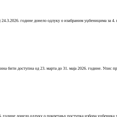
4.3.2026. године донело одлуку о изабраним уџбеницима за 4. и 
бити доступна од 23. марта до 31. маја 2026. године. Упис прва
. године донело одлуку о покретању поступка избора уџбеника за