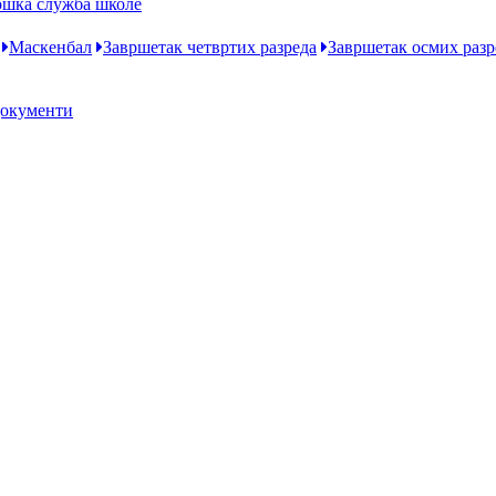
ошка служба школе
Маскенбал
Завршетак четвртих разреда
Завршетак осмих разр
документи